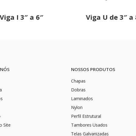
Viga I 3″ a 6″
Viga U de 3″ a
 NÓS
NOSSOS PRODUTOS
Chapas
a
Dobras
os
Laminados
Nylon
o
Perfil Estrutural
 Site
Tambores Usados
Telas Galvanizadas