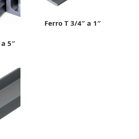
Ferro T 3/4″ a 1″
 a 5″