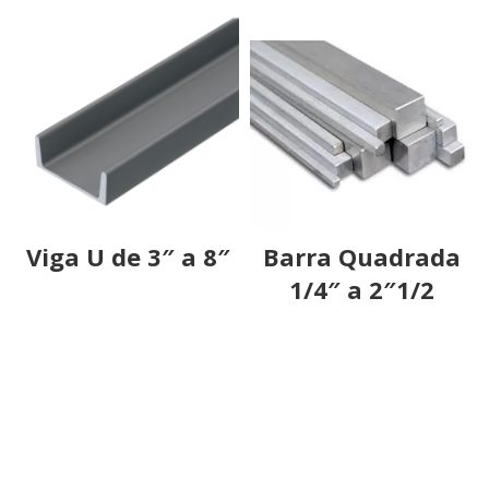
Viga U de 3″ a 8″
Barra Quadrada
1/4″ a 2″1/2