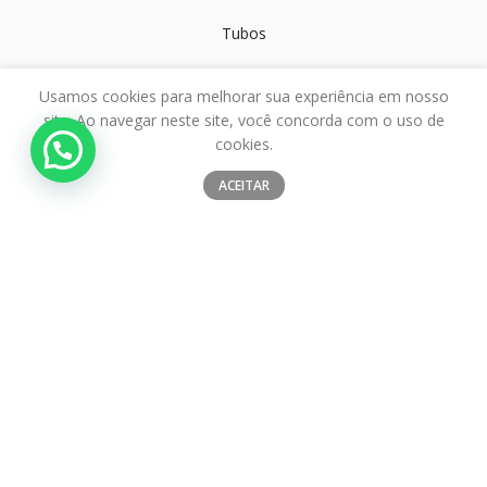
Tubos
Usamos cookies para melhorar sua experiência em nosso
ATENDIMENTO
site. Ao navegar neste site, você concorda com o uso de
cookies.
(19) 3862-5179
ACEITAR
(19) 9 9832-9644
(19) 9 9834-6565
Rodovia SP 340 Km 161 - 2402
Jd. Maria B. Bordignon - Mogi Mirim/SP
SIGA-NOS