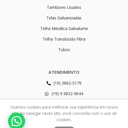
Tambores Usados
Telas Galvanizadas
Telha Metálica Galvalume
Telha Translúcida Fibra
Tubos
ATENDIMENTO
(19) 3862-5179
(19) 9 9832-9644
(19) 9 9834-6565
Usamos cookies para melhorar sua experiência em nosso
site. Ao navegar neste site, você concorda com o uso de
Rodovia SP 340 Km 161 - 2402
cookies.
Jd. Maria B. Bordignon - Mogi Mirim/SP